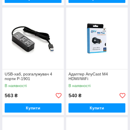
USB-хаб, розгалужувач 4
Адаптер AnyCast M4
порти P-1901
HDMI/WiFi
В наявності
В наявності
563
540
₴
₴
Купити
Купити