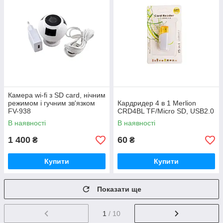
Камера wi-fi з SD card, нічним
режимом і гучним зв'язком
Кардридер 4 в 1 Merlion
FV-938
CRD4BL TF/Micro SD, USB2.0
В наявності
В наявності
1 400
60
₴
₴
Купити
Купити
Показати ще
1
/ 10