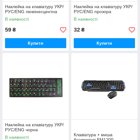
Наклейка на клавіатуру УКР/
Наклейка на клавіатуру УКР/
РУС/ENG люмінесцентна
РУС/ENG прозора
В наявності
В наявності
59
32
₴
₴
Купити
Купити
Наклейка на клавіатуру УКР/
РУС/ENG чорна
Клавіатура + миша
В наявності
бездротові EM1200