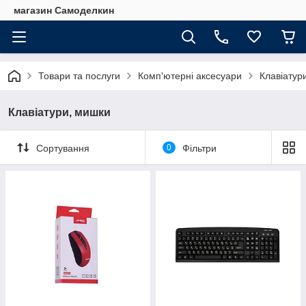
магазин Самоделкин
Товари та послуги
Комп'ютерні аксесуари
Клавіатур
Клавіатури, мишки
Сортування
0
Фільтри