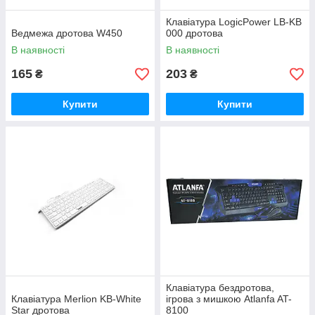
Клавіатура LogicPower LB-KB
Ведмежа дротова W450
000 дротова
В наявності
В наявності
165
203
₴
₴
Купити
Купити
Клавіатура бездротова,
Клавіатура Merlion KB-White
ігрова з мишкою Atlanfa AT-
Star дротова
8100