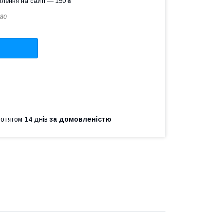
лення на сайті — 150 ₴
80
ротягом 14 днів
за домовленістю