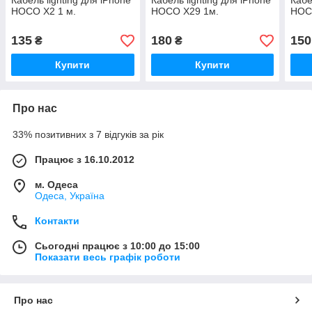
Кабель lighting для iPhone
Кабель lighting для iPhone
Кабе
HOCO Х2 1 м.
HOCO Х29 1м.
HOC
135
180
150
₴
₴
Купити
Купити
Про нас
33% позитивних з 7 відгуків за рік
Працює з 16.10.2012
м. Одеса
Одеса, Україна
Контакти
Сьогодні працює з 10:00 до 15:00
Показати весь графік роботи
Про нас