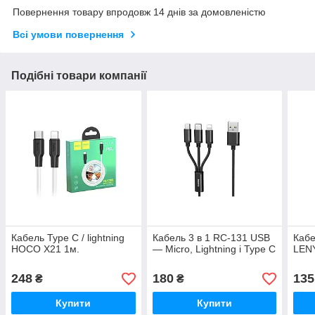
Повернення товару впродовж 14 днів за домовленістю
Всі умови повернення
Подібні товари компанії
Кабель Type C / lightning
Кабель 3 в 1 RC-131 USB
Кабе
HOCO X21 1м.
— Micro, Lightning і Type C
LENY
248
180
135
₴
₴
Купити
Купити