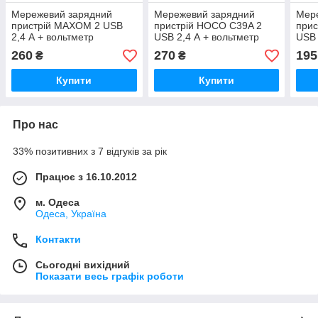
Мережевий зарядний
Мережевий зарядний
Мер
пристрій MAXOM 2 USB
пристрій HOCO С39A 2
прис
2,4 А + вольтметр
USB 2,4 А + вольтметр
USB 
амперметр
260
270
195
₴
₴
Купити
Купити
Про нас
33% позитивних з 7 відгуків за рік
Працює з 16.10.2012
м. Одеса
Одеса, Україна
Контакти
Сьогодні вихідний
Показати весь графік роботи