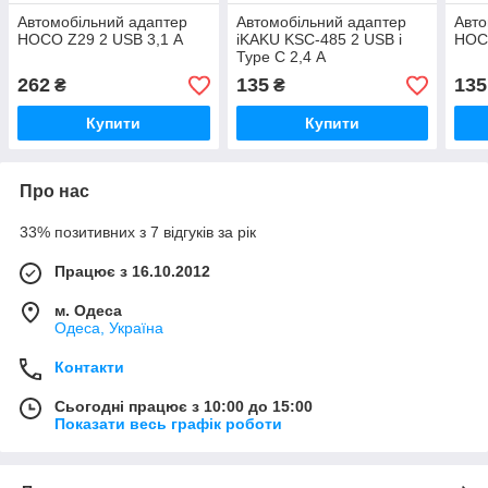
Автомобільний адаптер
Автомобільний адаптер
Авто
HOCO Z29 2 USB 3,1 А
iKAKU KSC-485 2 USB і
HOCO
Type C 2,4 А
262
135
135
₴
₴
Купити
Купити
Про нас
33% позитивних з 7 відгуків за рік
Працює з 16.10.2012
м. Одеса
Одеса, Україна
Контакти
Сьогодні працює з 10:00 до 15:00
Показати весь графік роботи