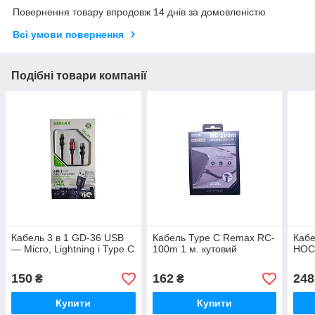
Повернення товару впродовж 14 днів за домовленістю
Всі умови повернення
Подібні товари компанії
Кабель 3 в 1 GD-36 USB
Кабель Type C Remax RC-
Кабе
— Micro, Lightning і Type C
100m 1 м. кутовий
HOC
150
162
248
₴
₴
Купити
Купити