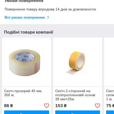
Умови повернення
Повернення товару впродовж 14 днів за домовленістю
Всі умови повернення
Подібні товари компанії
Скотч прозорий 45 мм.
Скотч 2-сторонній на
Скот
300 м.
поліпропіленовій основі
силі
38 мм×25м
1 м.
86
153
75
₴
₴