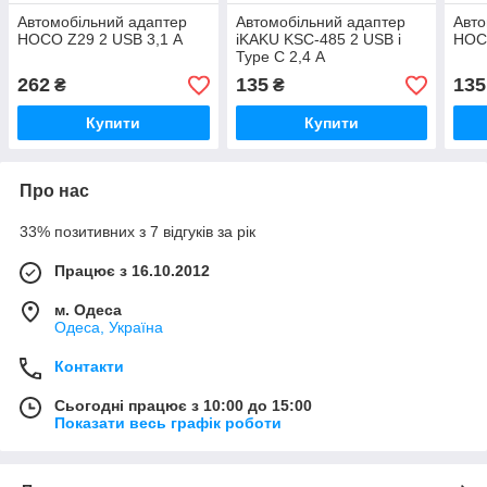
Автомобільний адаптер
Автомобільний адаптер
Авто
HOCO Z29 2 USB 3,1 А
iKAKU KSC-485 2 USB і
HOCO
Type C 2,4 А
262
135
135
₴
₴
Купити
Купити
Про нас
33% позитивних з 7 відгуків за рік
Працює з 16.10.2012
м. Одеса
Одеса, Україна
Контакти
Сьогодні працює з 10:00 до 15:00
Показати весь графік роботи