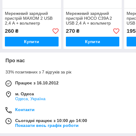
Мережевий зарядний
Мережевий зарядний
Мер
пристрій MAXOM 2 USB
пристрій HOCO С39A 2
прис
2,4 А + вольтметр
USB 2,4 А + вольтметр
USB 
амперметр
260
270
195
₴
₴
Купити
Купити
Про нас
33% позитивних з 7 відгуків за рік
Працює з 16.10.2012
м. Одеса
Одеса, Україна
Контакти
Сьогодні працює з 10:00 до 14:00
Показати весь графік роботи