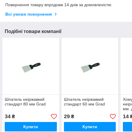
Повернення товару впродовж 14 днів за домовленістю
Всі умови повернення
Подібні товари компанії
Шпатель неіржавкий
Шпатель неіржавкий
Хому
стандарт 80 мм Grad
стандарт 60 мм Grad
неір
мм. 
34
29
14
₴
₴
Купити
Купити