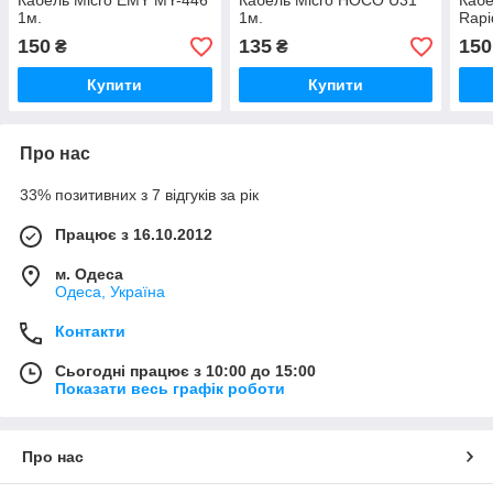
Кабель Micro EMY MY-446
Кабель Micro HOCO U31
Кабе
1м.
1м.
Rapi
150
135
150
₴
₴
Купити
Купити
Про нас
33% позитивних з 7 відгуків за рік
Працює з 16.10.2012
м. Одеса
Одеса, Україна
Контакти
Сьогодні працює з 10:00 до 15:00
Показати весь графік роботи
Про нас