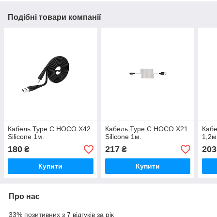
Подібні товари компанії
Кабель Type C HOCO X42
Кабель Type C HOCO X21
Каб
Silicone 1м.
Silicone 1м.
1,2м
180
217
203
₴
₴
Купити
Купити
Про нас
33% позитивних з 7 відгуків за рік