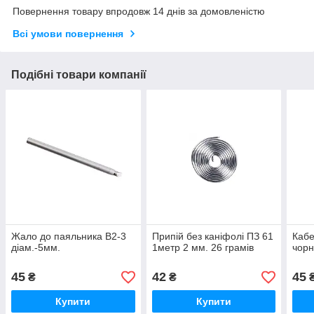
Повернення товару впродовж 14 днів за домовленістю
Всі умови повернення
Подібні товари компанії
Жало до паяльника В2-3
Припій без каніфолі ПЗ 61
Кабе
діам.-5мм.
1метр 2 мм. 26 грамів
чорн
45
42
45
₴
₴
Купити
Купити