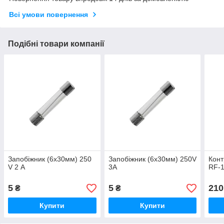
Всі умови повернення
Подібні товари компанії
Запобіжник (6х30мм) 250
Запобіжник (6х30мм) 250V
Кон
V 2 А
3А
RF-1
5
5
210
₴
₴
Купити
Купити