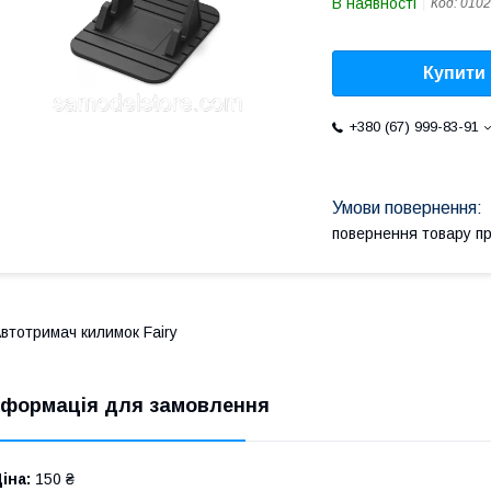
В наявності
Код:
0102
Купити
+380 (67) 999-83-91
повернення товару п
втотримач килимок Fairy
нформація для замовлення
іна:
150 ₴