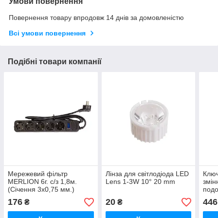
Умови повернення
Повернення товару впродовж 14 днів за домовленістю
Всі умови повернення
Подібні товари компанії
Мережевий фільтр
Лінза для світлодіода LED
Ключ
MERLION 6г. с/з 1,8м.
Lens 1-3W 10° 20 mm
змін
(Січення 3х0,75 мм.)
под
чорний
176
20
446
₴
₴