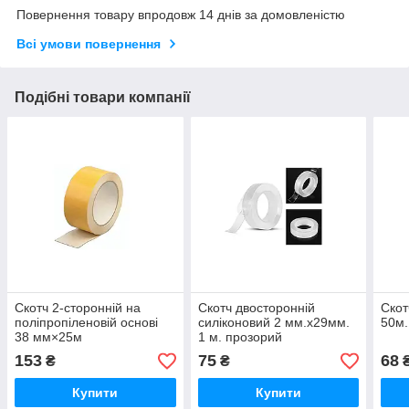
Повернення товару впродовж 14 днів за домовленістю
Всі умови повернення
Подібні товари компанії
Скотч 2-сторонній на
Скотч двосторонній
Скот
поліпропіленовій основі
силіконовий 2 мм.х29мм.
50м.
38 мм×25м
1 м. прозорий
153
75
68
₴
₴
Купити
Купити