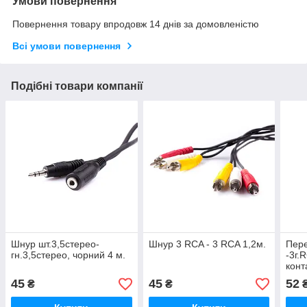
Умови повернення
Повернення товару впродовж 14 днів за домовленістю
Всі умови повернення
Подібні товари компанії
Шнур шт.3,5стерео-
Шнур 3 RCA - 3 RCA 1,2м.
Пере
гн.3,5стерео, чорний 4 м.
-3г.
конт
45
45
52
₴
₴