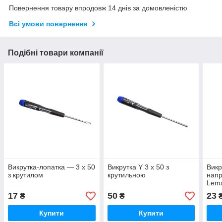
Повернення товару впродовж 14 днів за домовленістю
Всі умови повернення
Подібні товари компанії
Викрутка-лопатка — 3 х 50
Викрутка Y 3 х 50 з
Викр
з крутилом
крутильною
напр
Lema
LTL
17
50
23
₴
₴
Купити
Купити