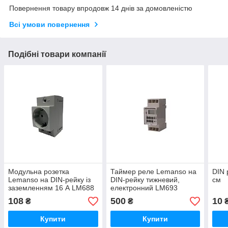
Повернення товару впродовж 14 днів за домовленістю
Всі умови повернення
Подібні товари компанії
Модульна розетка
Таймер реле Lemanso на
DIN 
Lemanso на DIN-рейку із
DIN-рейку тижневий,
см
заземленням 16 А LM688
електронний LM693
108
500
10
₴
₴
Купити
Купити