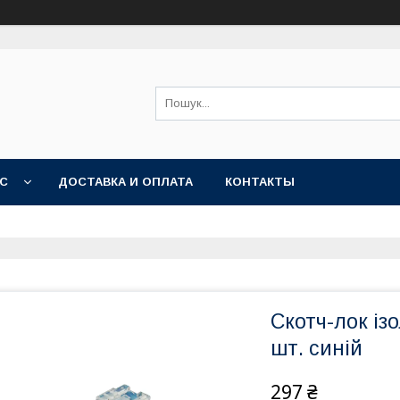
АС
ДОСТАВКА И ОПЛАТА
КОНТАКТЫ
Скотч-лок із
шт. синій
297 ₴