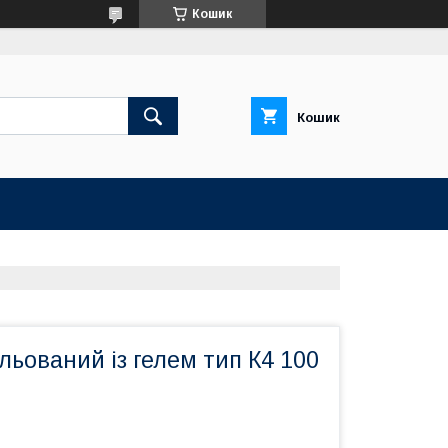
Кошик
Кошик
ольований із гелем тип К4 100