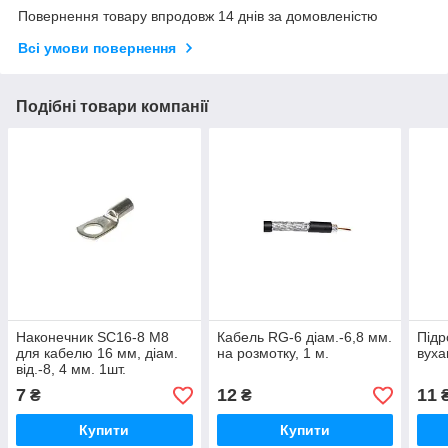
Повернення товару впродовж 14 днів за домовленістю
Всі умови повернення
Подібні товари компанії
Наконечник SC16-8 M8
Кабель RG-6 діам.-6,8 мм.
Підр
для кабелю 16 мм, діам.
на розмотку, 1 м.
вух
від.-8, 4 мм. 1шт.
7
12
11
₴
₴
Купити
Купити