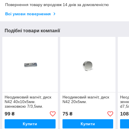
Повернення товару впродовж 14 днів за домовленістю
Всі умови повернення
Подібні товари компанії
Неодимовий магніт, диск
Неодимовий магніт, диск
Неод
N42 40х10х5мм.
N42 20х5мм.
зенк
ззенковкою 7/3,5мм.
d7,5
99
75
108
₴
₴
Купити
Купити