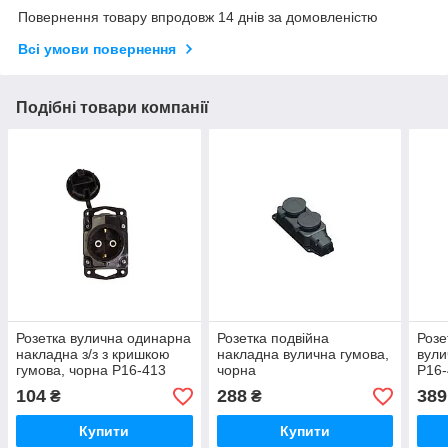
Повернення товару впродовж 14 днів за домовленістю
Всі умови повернення
Подібні товари компанії
Розетка вулична одинарна
Розетка подвійна
Розе
накладна з/з з кришкою
накладна вулична гумова,
вули
гумова, чорна P16-413
чорна
P16
104
288
389
₴
₴
Купити
Купити