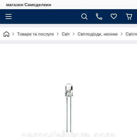
магазин Самоделкин
Товари та послуги
Світ
Світлодіоди, неонки
Світл