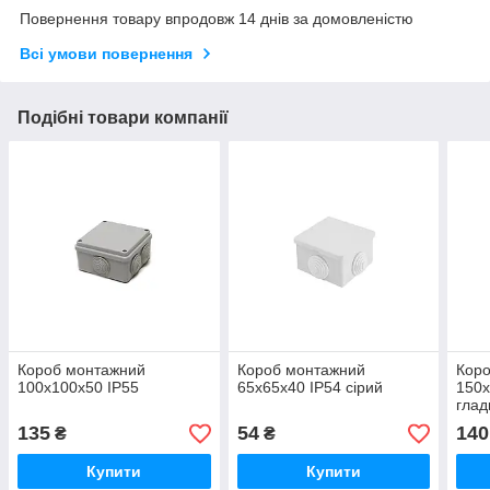
Повернення товару впродовж 14 днів за домовленістю
Всі умови повернення
Подібні товари компанії
Короб монтажний
Короб монтажний
Кор
100х100х50 IP55
65х65х40 IP54 сірий
150х
глад
135
54
140
₴
₴
Купити
Купити