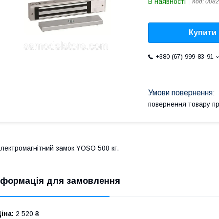
В наявності
Код:
0082
Купити
+380 (67) 999-83-91
повернення товару п
лектромагнітний замок YOSO 500 кг.
нформація для замовлення
іна:
2 520 ₴