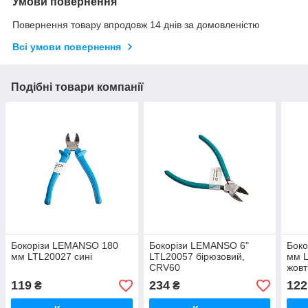
Умови повернення
Повернення товару впродовж 14 днів за домовленістю
Всі умови повернення
Подібні товари компанії
Бокорізи LEMANSO 180
Бокорізи LEMANSO 6"
Бок
мм LTL20027 сині
LTL20057 бірюзовий,
мм L
CRV60
жовт
119
234
122
₴
₴