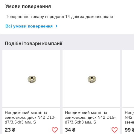
Умови повернення
Повернення товару впродовж 14 днів за домовленістю
Всі умови повернення
Подібні товари компанії
Неодимовий магніт із
Неодимовий магніт із
Неод
зенковкою, диск N42 D10-
зенковкою, диск N42 D15-
N42
d7/3,5хh3 мм. S
d7/3,5хh3 мм. S
ззен
23
34
99
₴
₴