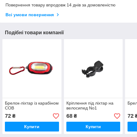
Повернення товару впродовж 14 днів за домовленістю
Всі умови повернення
Подібні товари компанії
Брелок-ліхтар із карабіном
Кріплення під ліхтар на
Брел
COB
велосипед No1
72
68
72
₴
₴
Купити
Купити