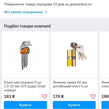
Повернення товару впродовж 14 днів за домовленістю
Всі умови повернення
Подібні товари компанії
Ключі шестигранні 9 шт
Личинка замка 60 мм.
Личи
1,5-10 мм CrV (шар) Grad
англійський ключ 5 шт.
плос
середні
183
176
198
₴
₴
Купити
Купити