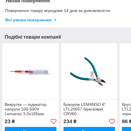
Умови повернення
Повернення товару впродовж 14 днів за домовленістю
Всі умови повернення
Подібні товари компанії
Викрутка — індикатор
Бокорізи LEMANSO 6"
Круг
напруги 100-500V
LTL20057 бірюзовий,
LTL2
Lemanso 3.0х185мм.
CRV60
чорн
LTL10076
23
234
86
₴
₴