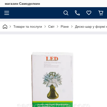
магазин Самоделкин
Товари та послуги
Світ
Різне
Диско-шар у формі н