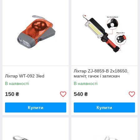
Ліхтар ZJ-8859-В 2х18650,
Ліхтар WT-092 3led
магніт, гачок і затискач
В наявності
В наявності
150
540
₴
₴
Купити
Купити