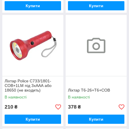
Купити
Купити
Ліхтар Police C733/1801-
COB+1LM під 3xААА або
18650 (не входить)
Ліхтар T6-26+T6+COB
В наявності
В наявності
210
378
₴
₴
Купити
Купити