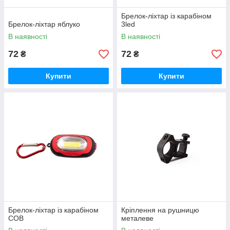
Брелок-ліхтар із карабіном
Брелок-ліхтар яблуко
3led
В наявності
В наявності
72
72
₴
₴
Купити
Купити
Брелок-ліхтар із карабіном
Кріплення на рушницю
COB
металеве